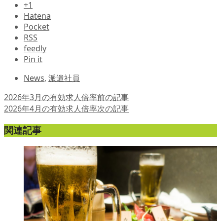
+1
Hatena
Pocket
RSS
feedly
Pin it
News
,
派遣社員
2026年3月の有効求人倍率
前の記事
2026年4月の有効求人倍率
次の記事
関連記事