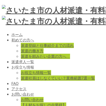
ホーム
初めての方へ
派遣登録と仕事紹介までの流れ
派遣の働き方
派遣を頼みたい企業の方へ
派遣求人一覧
お役立ち情報
お役立ち情報一覧
派遣社員はしなくていい？業務範囲7選一覧
FAQ
アクセス
お問い合わせ
お問い合わせ
【人材をお探しの企業様】