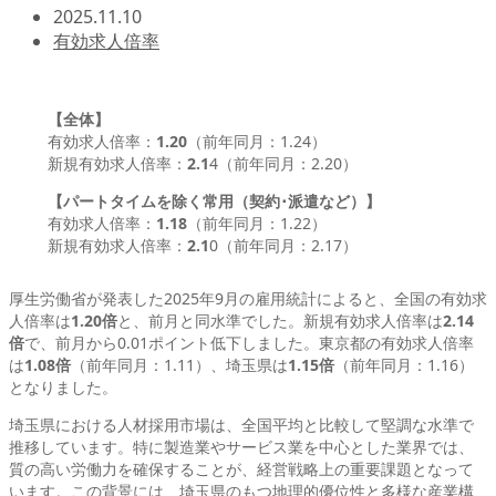
2025.11.10
有効求人倍率
【全体】
有効求人倍率：
1.20
（前年同月：1.24）
新規有効求人倍率：
2.1
4（前年同月：2.20）
【パートタイムを除く常用（契約･派遣など）】
有効求人倍率：
1.18
（前年同月：1.22）
新規有効求人倍率：
2.1
0（前年同月：2.17）
厚生労働省が発表した2025年9月の雇用統計によると、全国の有効求
人倍率は
1.20倍
と、前月と同水準でした。新規有効求人倍率は
2.14
倍
で、前月から0.01ポイント低下しました。東京都の有効求人倍率
は
1.08倍
（前年同月：1.11）、埼玉県は
1.15倍
（前年同月：1.16）
となりました。
埼玉県における人材採用市場は、全国平均と比較して堅調な水準で
推移しています。特に製造業やサービス業を中心とした業界では、
質の高い労働力を確保することが、経営戦略上の重要課題となって
います。この背景には、埼玉県のもつ地理的優位性と多様な産業構