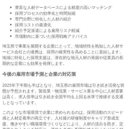
豊富な人材データベースによる精度の高いマッチング
採用プロセスの効率化と時間短縮
専門分野に特化した人材の紹介
採用コストの最適化
紹介予定派遣による雇用リスク軽減
市場動向に基づいた採用戦略アドバイス
埼玉県で事業を展開する企業にとって、地域特性を熟知した人材サ
ービス会社との連携は、採用の確実性を高めることに直結します。
地域に特化した採用支援は、潜在的な地元人材の発掘や従業員の長
期的な定着にも効果を発揮します。
今後の雇用市場予測と企業の対応策
2025年下半期も半ばとなり、埼玉県の雇用市場は引き続き活発な状
態が予想されます。製造業・物流業・サービス業を中心に人材需要
は高く、求人倍率は引き続き全国平均を上回る水準で推移する見通
しとなっています。
このような市場環境で企業に求められるのは、採用活動のスピード
感と人材定着率の両立です。入社後の研修制度やキャリア形成支
援、働きやすい職場環境づくりなどにより、人材の流出を防ぎ、定