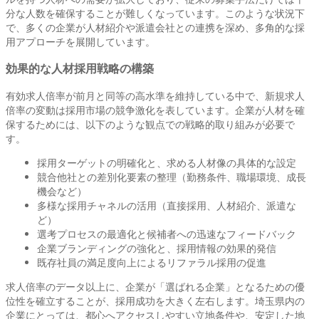
分な人数を確保することが難しくなっています。このような状況下
で、多くの企業が人材紹介や派遣会社との連携を深め、多角的な採
用アプローチを展開しています。
効果的な人材採用戦略の構築
有効求人倍率が前月と同等の高水準を維持している中で、新規求人
倍率の変動は採用市場の競争激化を表しています。企業が人材を確
保するためには、以下のような観点での戦略的取り組みが必要で
す。
採用ターゲットの明確化と、求める人材像の具体的な設定
競合他社との差別化要素の整理（勤務条件、職場環境、成長
機会など）
多様な採用チャネルの活用（直接採用、人材紹介、派遣な
ど）
選考プロセスの最適化と候補者への迅速なフィードバック
企業ブランディングの強化と、採用情報の効果的発信
既存社員の満足度向上によるリファラル採用の促進
求人倍率のデータ以上に、企業が「選ばれる企業」となるための優
位性を確立することが、採用成功を大きく左右します。埼玉県内の
企業にとっては、都心へアクセスしやすい立地条件や、安定した地