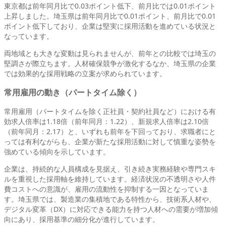
東京都は前年同月比で0.03ポイント低下、前月比では0.01ポイント
上昇しました。埼玉県は前年同月比で0.01ポイント、前月比で0.01
ポイント低下しており、企業は堅実に採用活動を進めている状況と
なっています。
両地域とも大きな変動は見られませんが、前年との比較では埼玉の
堅調さが際立ちます。人材確保競争が激化するなか、埼玉県の企業
では効果的な採用戦略の立案が求められています。
常用雇用の動き（パートタイム除く）
常用雇用（パートタイムを除く正社員・契約社員など）における有
効求人倍率は1.18倍（前年同月：1.22）、新規求人倍率は2.10倍
（前年同月：2.17）と、いずれも前年を下回っており、求職者にと
っては有利ながらも、企業が新たな採用活動に対して慎重な姿勢を
強めている傾向を示しています。
企業は、持続的な人員構成を見据え、引き続き実務経験や専門スキ
ルを重視した採用軸を維持しています。経済状況の不透明さや人件
費コストへの意識が、雇用の流動性を抑制する一因となっていま
す。埼玉県では、製造業の集積地である特性から、技術系人材や、
デジタル変革（DX）に対応できる能力を持つ人材への需要が増加傾
向にあり、採用基準の細分化が進行しています。