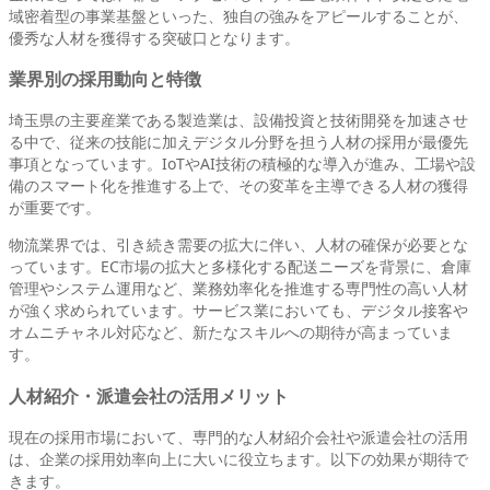
域密着型の事業基盤といった、独自の強みをアピールすることが、
優秀な人材を獲得する突破口となります。
業界別の採用動向と特徴
埼玉県の主要産業である製造業は、設備投資と技術開発を加速させ
る中で、従来の技能に加えデジタル分野を担う人材の採用が最優先
事項となっています。IoTやAI技術の積極的な導入が進み、工場や設
備のスマート化を推進する上で、その変革を主導できる人材の獲得
が重要です。
物流業界では、引き続き需要の拡大に伴い、人材の確保が必要とな
っています。EC市場の拡大と多様化する配送ニーズを背景に、倉庫
管理やシステム運用など、業務効率化を推進する専門性の高い人材
が強く求められています。サービス業においても、デジタル接客や
オムニチャネル対応など、新たなスキルへの期待が高まっていま
す。
人材紹介・派遣会社の活用メリット
現在の採用市場において、専門的な人材紹介会社や派遣会社の活用
は、企業の採用効率向上に大いに役立ちます。以下の効果が期待で
きます。