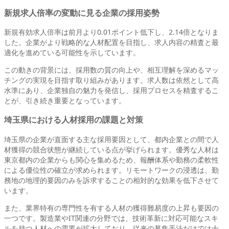
新規求人倍率の変動に見る企業の採用姿勢
新規有効求人倍率は前月より0.01ポイント低下し、2.14倍となりま
した。企業がより戦略的な人材配置を目指し、求人内容の精査と最
適化を進めている可能性を示しています。
この動きの背景には、採用数の質の向上や、相互理解を深めるマッ
チングの実現を目指す取り組みがあります。求人数は依然として高
水準にあり、企業独自の魅力を発信し、採用プロセスを精査するこ
とが、引き続き重要となっています。
埼玉県における人材採用の課題と対策
埼玉県の企業が直面する主な採用要因として、都内企業との間で人
材獲得の競合状態が継続している点が挙げられます。優秀な人材は
東京都内の企業からも関心を集めるため、報酬体系や勤務の柔軟性
による優位性の確立が求められます。リモートワークの浸透は、勤
務地の地理的要因のみを訴求することの相対的な効果を低下させて
います。
また、業界特有の専門性を有する人材の獲得難易度の上昇も要因の
一つです。製造業やIT関連の分野では、技術革新に対応可能なスキ
ルを持つ人材への需要が拡大しており、従来の募集手法だけでは十